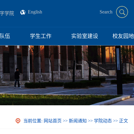
English
Search
字学院
队伍
学生工作
实验室建设
校友园地
概况
学工概况
实验室介绍
校友名录
建设
团学工作
设备介绍
岁月留痕
获奖
奖贷助学
开放实验
校友活动
主页
学工动态
预约设备
当前位置:
网站首页
>>
新闻通知
>>
学院动态
>> 正文