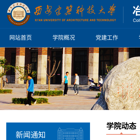
网站首页
学院概况
党建工作
学院介绍
党建工作概况
历任领导
基层组织
现任领导
规章制度
硕士点
博士点
党组织机构
组织架构
习近平总书记
学习园地
系列讲话
院系机构
党群动态
两会政府报告
学术机构
学院动态
日常理论学习
新闻通知