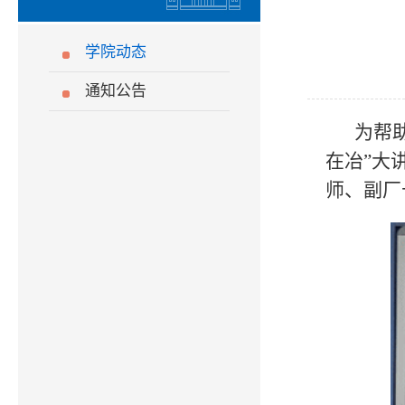
学院动态
通知公告
为帮
在冶”大
师、副厂