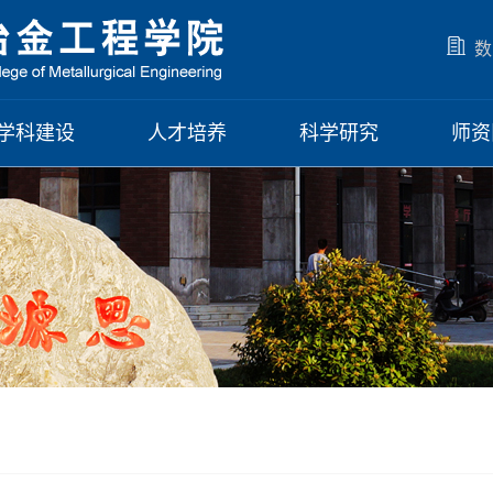
数
学科建设
人才培养
科学研究
师资
学科简介
本科生教育
专业介绍
科研动态
师资
博士后流动站
研究生教育
培养方案
通知公告
科研成果
队伍
学位点
双创教育
教学动态
导师风采
科研平台
荣誉
基地建设
培养方案
科研团队
教师
学术交流