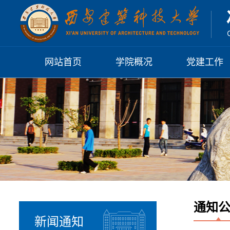
网站首页
学院概况
党建工作
学院介绍
党建工作概
历任领导
基层组织
现任领导
规章制度
硕士点
博士点
党组织机构
组织架构
习近平总书记
学习园地
系列讲话
院系机构
党群动态
两会政府报告
学术机构
通知
日常理论学习
新闻通知