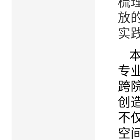
梳
放
实
专
跨
创
不
空