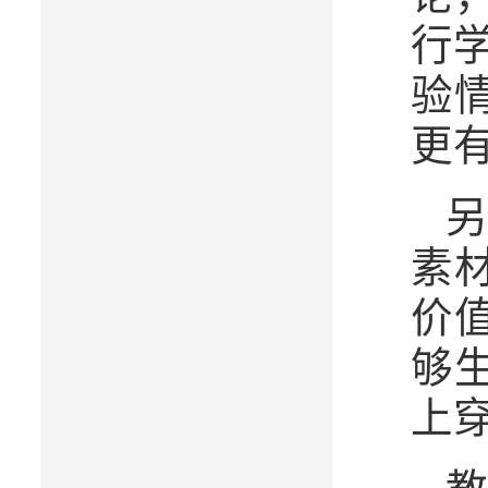
行
验
更
素
价
够
上