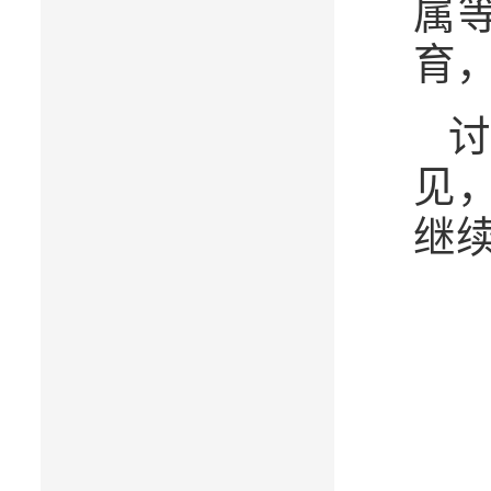
属
育
见
继