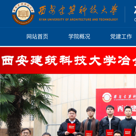
网站首页
学院概况
党建工作
学院介绍
党建工作概
历任领导
基层组织
现任领导
规章制度
硕士点
博士点
党组织机构
组织架构
习近平总书记
学习园地
系列讲话
院系机构
党群动态
两会政府报告
学术机构
日常理论学习